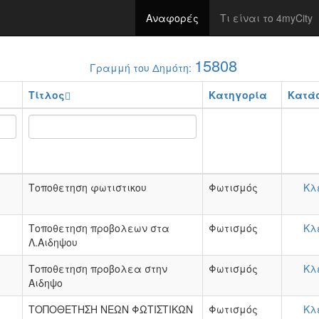
Αναφορές
Τι είναι το 4myCity
15808
Γραμμή του Δημότη:
Τίτλος
Κατηγορία
Κατά
Τοποθετηση φωτιστικου
Φωτισμός
Κλ
Τοποθετηση προβολεων στα
Φωτισμός
Κλ
Λ.Αιδηψου
Τοποθετηση προβολεα στην
Φωτισμός
Κλ
Αιδηψο
ΤΟΠΟΘΕΤΗΣΗ ΝΕΩΝ ΦΩΤΙΣΤΙΚΩΝ
Φωτισμός
Κλ