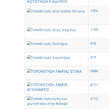
1304
1100
416
415
3986
4771
2710