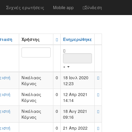
Καθαρισμός φίλτρων
Συχνές ερωτήσεις
Mobile app
Σύνδεση
σταση
Χρήστης
Ενημερώθηκε
×
ειστή
Νικόλαος
0
18 Ιουλ 2020
Κόμνος
12:23
ειστή
Νικόλαος
0
12 Απρ 2021
Κόμνος
14:14
ειστή
Νικόλαος
0
18 Αυγ 2021
Κόμνος
09:16
ειστή
0
21 Απρ 2022