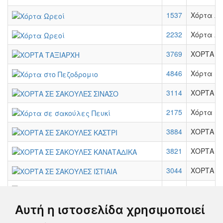
1537
Χόρτα Ω
2232
Χόρτα Ω
3769
ΧΟΡΤΑ Τ
4846
Χόρτα στ
3114
ΧΟΡΤΑ Σ
2175
Χόρτα σε
3884
ΧΟΡΤΑ Σ
3821
ΧΟΡΤΑ Σ
3044
ΧΟΡΤΑ ΣΕ
3867
ΧΟΡΤΑ Σ
Αυτή η ιστοσελίδα χρησιμοποιεί
3814
ΧΟΡΤΑ Σ