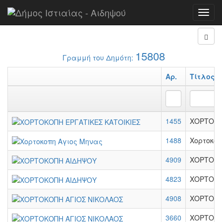
Αρχή
Αναφορές
Toggl
navig
15808
Γραμμή του Δημότη:
Αρ.
Τίτλος
1455
ΧΟΡΤΟΚΟ
1488
Χορτοκοπ
4909
ΧΟΡΤΟΚΟ
4823
ΧΟΡΤΟΚΟ
4908
ΧΟΡΤΟΚΟ
3660
ΧΟΡΤΟΚΟ