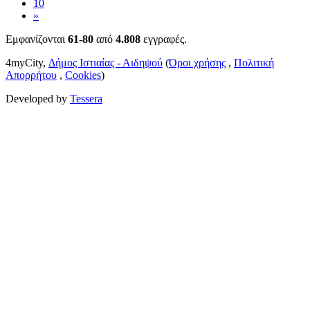
10
»
Εμφανίζονται
61-80
από
4.808
εγγραφές.
4myCity,
Δήμος Ιστιαίας - Αιδηψού
(
Όροι χρήσης
,
Πολιτική
Απορρήτου
,
Cookies
)
Developed by
Tessera