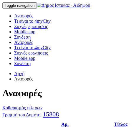
Toggle navigation
Αναφορές
Τι είναι το 4myCity
Συχνές ερωτήσεις
Mobile app
Σύνδεση
Αναφορές
Τι είναι το 4myCity
Συχνές ερωτήσεις
Mobile app
Σύνδεση
Αρχή
Αναφορές
Αναφορές
Καθαρισμός φίλτρων
15808
Γραμμή του Δημότη:
Αρ.
Τίτλος