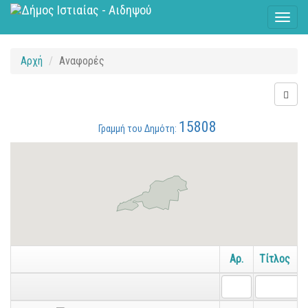
Toggl
naviga
Αρχή
Αναφορές
15808
Γραμμή του Δημότη:
Αρ.
Τίτλος