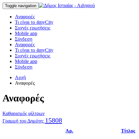
Toggle navigation
Αναφορές
Τι είναι το 4myCity
Συχνές ερωτήσεις
Mobile app
Σύνδεση
Αναφορές
Τι είναι το 4myCity
Συχνές ερωτήσεις
Mobile app
Σύνδεση
Αρχή
Αναφορές
Αναφορές
Καθαρισμός φίλτρων
15808
Γραμμή του Δημότη:
Αρ.
Τίτλος