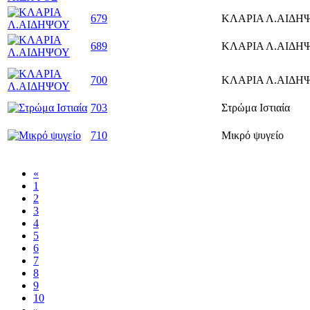
679
ΚΛΑΡΙΑ Λ.ΑΙΔΗ
689
ΚΛΑΡΙΑ Λ.ΑΙΔΗ
700
ΚΛΑΡΙΑ Λ.ΑΙΔΗ
703
Στρώμα Ιστιαία
710
Μικρό ψυγείο
«
1
2
3
4
5
6
7
8
9
10