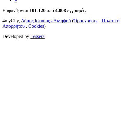
»
Εμφανίζονται
101-120
από
4.808
εγγραφές.
4myCity,
Δήμος Ιστιαίας - Αιδηψού
(
Όροι χρήσης
,
Πολιτική
Απορρήτου
,
Cookies
)
Developed by
Tessera