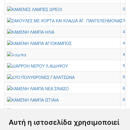
333
384
410
435
486
512
589
614
640
666
Αυτή η ιστοσελίδα χρησιμοποιεί
691