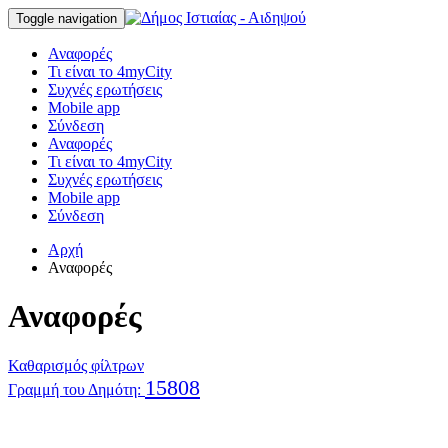
Toggle navigation
Αναφορές
Τι είναι το 4myCity
Συχνές ερωτήσεις
Mobile app
Σύνδεση
Αναφορές
Τι είναι το 4myCity
Συχνές ερωτήσεις
Mobile app
Σύνδεση
Αρχή
Αναφορές
Αναφορές
Καθαρισμός φίλτρων
15808
Γραμμή του Δημότη: