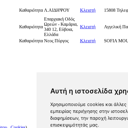
Καθαριότητα
Λ.ΑΙΔΗΨΟΥ
Κλειστή
15808 Τηλεφ
Επαρχιακή Οδός
Ωρεών - Καμάρια,
Καθαριότητα
Κλειστή
Αγγελική Πα
340 12, Εύβοια,
Ελλάδα
Καθαριότητα
Νεος Πύργος
Κλειστή
SOFIA MO
Αυτή η ιστοσελίδα χρη
Χρησιμοποιούμε cookies και άλλες 
εμπειρίας περιήγησης στην ιστοσελ
διαφημίσεων, την παροχή λειτουργ
επισκεψιμότητάς μας.
ήτου
,
Cookies
)