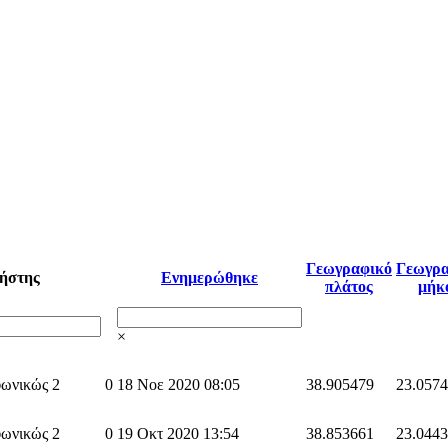
Γεωγραφικό
Γεωγρα
ήστης
Ενημερώθηκε
πλάτος
μήκ
×
ωνικώς 2
0
18 Νοε 2020 08:05
38.905479
23.057
ωνικώς 2
0
19 Οκτ 2020 13:54
38.853661
23.044