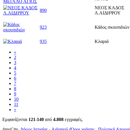
ΝΕΟΣ ΚΑΔΟΣ
890
Λ.ΑΙΔΗΨΟΥ
923
Κάδος σκουπιδιών
935
Κλαριά
«
2
3
4
5
6
7
8
9
10
11
»
Εμφανίζονται
121-140
από
4.808
εγγραφές.
4myCity,
Δήμος Ιστιαίας - Αιδηψού
(
Όροι χρήσης
,
Πολιτική Απορρ