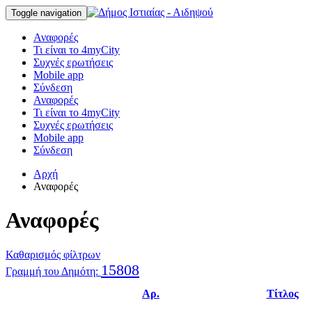
Toggle navigation
Αναφορές
Τι είναι το 4myCity
Συχνές ερωτήσεις
Mobile app
Σύνδεση
Αναφορές
Τι είναι το 4myCity
Συχνές ερωτήσεις
Mobile app
Σύνδεση
Αρχή
Αναφορές
Αναφορές
Καθαρισμός φίλτρων
15808
Γραμμή του Δημότη:
Αρ.
Τίτλος