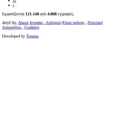
11
»
Εμφανίζονται
121-140
από
4.808
εγγραφές.
4myCity,
Δήμος Ιστιαίας - Αιδηψού
(
Όροι χρήσης
,
Πολιτική
Απορρήτου
,
Cookies
)
Developed by
Tessera