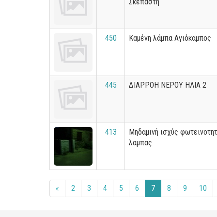
Σκεπαστή
450
Καμένη λάμπα Αγιόκαμπος
445
ΔΙΑΡΡΟΗ ΝΕΡΟΥ ΗΛΙΑ 2
413
Μηδαμινή ισχύς φωτεινοτη
λαμπας
«
2
3
4
5
6
7
8
9
10