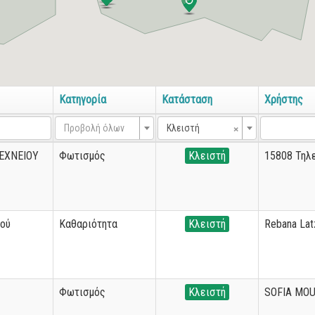
Κατηγορία
Κατάσταση
Χρήστης
×
Προβολή όλων
Κλειστή
ΕΧΝΕΙΟΥ
Φωτισμός
Κλειστή
15808 Τηλ
ψού
Καθαριότητα
Κλειστή
Rebana Lat
Φωτισμός
Κλειστή
SOFIA MOU