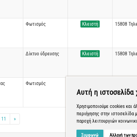
Φωτισμός
Κλειστή
15808 Τηλ
Δίκτυο ύδρευσης
Κλειστή
15808 Τηλ
τας
Φωτισμός
Κλειστή
George Mit
Αυτή η ιστοσελίδα 
Χρησιμοποιούμε cookies και ά
περιήγησης στην ιστοσελίδα μ
11
»
παροχή λειτουργιών κοινωνικ
Συμφωνώ
Αλλαγή των πρ