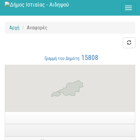
Toggl
naviga
Αρχή
Αναφορές
15808
Γραμμή του Δημότη: