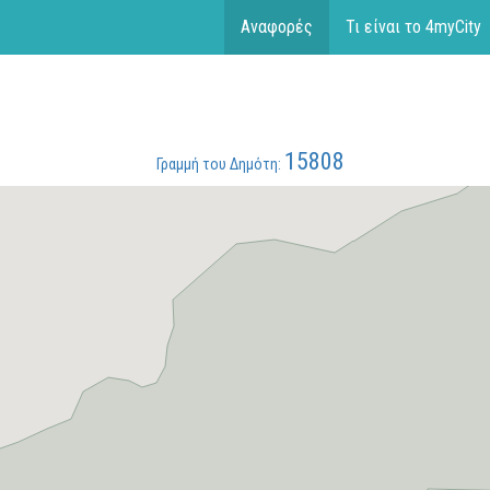
Αναφορές
Τι είναι το 4myCity
15808
Γραμμή του Δημότη: