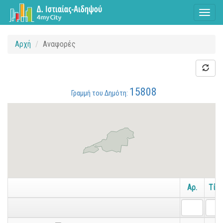
Toggl
naviga
Αρχή
Αναφορές
15808
Γραμμή του Δημότη:
Αρ.
Τίτ