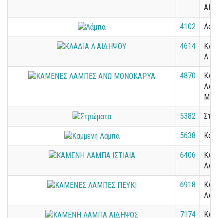
ΑΓΙ
4102
Λάμ
4614
ΚΛΑ
Λ.Α
4870
ΚΑΜ
ΛΑΜ
ΜΟΝ
5382
Στρ
5638
Καμ
6406
ΚΑΜ
ΛΑΜ
6918
ΚΑΜ
ΛΑΜ
7174
ΚΑΜ