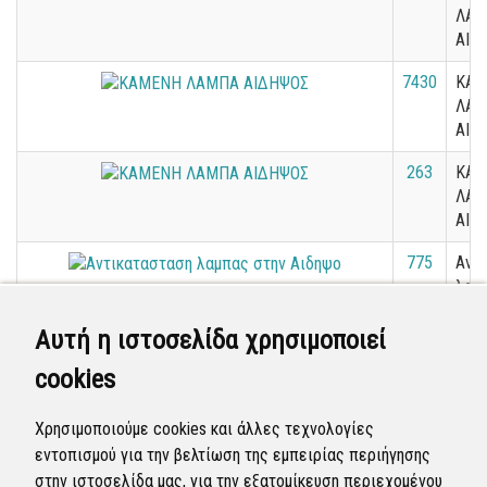
ΛΑ
ΑΙΔ
7430
ΚΑΜ
ΛΑ
ΑΙΔ
263
ΚΑΜ
ΛΑ
ΑΙΔ
775
Αντ
λαμ
Αιδ
Αυτή η ιστοσελίδα χρησιμοποιεί
1031
ΚΑΜ
cookies
ΛΑ
Λ.Α
Χρησιμοποιούμε cookies και άλλες τεχνολογίες
1287
Στρ
εντοπισμού για την βελτίωση της εμπειρίας περιήγησης
στην ιστοσελίδα μας, για την εξατομίκευση περιεχομένου