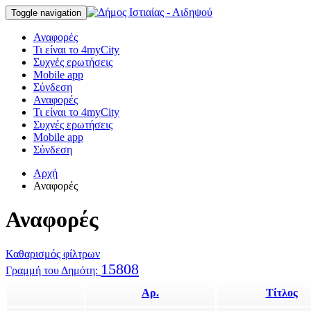
Toggle navigation
Αναφορές
Τι είναι το 4myCity
Συχνές ερωτήσεις
Mobile app
Σύνδεση
Αναφορές
Τι είναι το 4myCity
Συχνές ερωτήσεις
Mobile app
Σύνδεση
Αρχή
Αναφορές
Αναφορές
Καθαρισμός φίλτρων
15808
Γραμμή του Δημότη:
Αρ.
Τίτλος