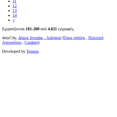
11
12
13
14
»
Εμφανίζονται
181-200
από
4.811
εγγραφές.
4myCity,
Δήμος Ιστιαίας - Αιδηψού
(
Όροι χρήσης
,
Πολιτική
Απορρήτου
,
Cookies
)
Developed by
Tessera