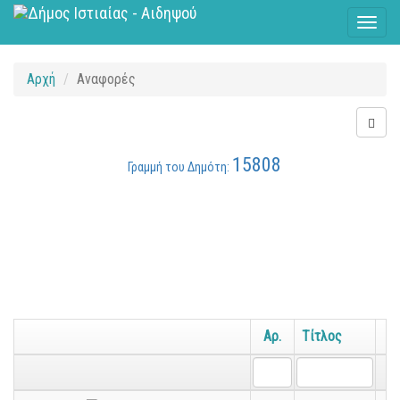
Toggl
naviga
Αρχή
Αναφορές
15808
Γραμμή του Δημότη:
Αρ.
Τίτλος