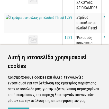
ΣΑΚΟΥΛΕΣ
ΑΓΙΟΚΑΜΠΟΣ
1529
Στρώμα
σακούλες με
κλαδιά Πευκί
1531
Ψεκασμός
κουνούπια -
Καναταδικα
Αυτή η ιστοσελίδα χρησιμοποιεί
1534
Κλαριά
cookies
1537
Χόρτα Ωρεοί
Χρησιμοποιούμε cookies και άλλες τεχνολογίες
εντοπισμού για την βελτίωση της εμπειρίας περιήγησης
«
11
12
13
14
15
16
17
18
19
στην ιστοσελίδα μας, για την εξατομίκευση περιεχομένου
20
»
και διαφημίσεων, την παροχή λειτουργιών κοινωνικών
μέσων και την ανάλυση της επισκεψιμότητάς μας.
Εμφανίζονται
301-320
από
4.811
εγγραφές.