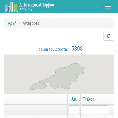
Toggl
naviga
Αρχή
Αναφορές
15808
Γραμμή του Δημότη:
Αρ.
Τίτλος