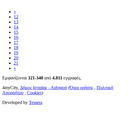
«
12
13
14
15
16
17
18
19
20
21
»
Εμφανίζονται
321-340
από
4.811
εγγραφές.
4myCity,
Δήμος Ιστιαίας - Αιδηψού
(
Όροι χρήσης
,
Πολιτική
Απορρήτου
,
Cookies
)
Developed by
Tessera