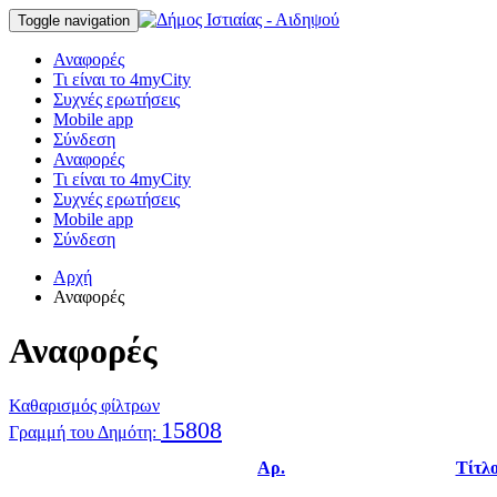
Toggle navigation
Αναφορές
Τι είναι το 4myCity
Συχνές ερωτήσεις
Mobile app
Σύνδεση
Αναφορές
Τι είναι το 4myCity
Συχνές ερωτήσεις
Mobile app
Σύνδεση
Αρχή
Αναφορές
Αναφορές
Καθαρισμός φίλτρων
15808
Γραμμή του Δημότη:
Αρ.
Τίτλ