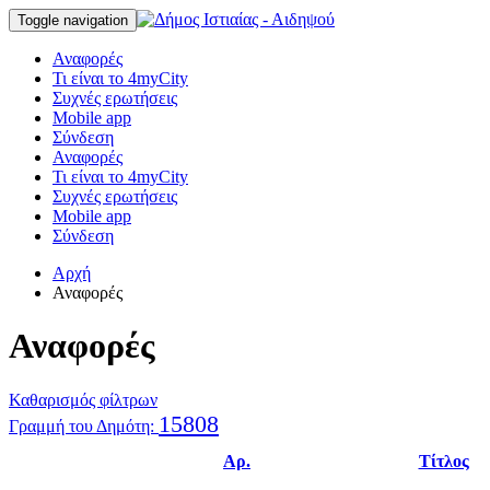
Toggle navigation
Αναφορές
Τι είναι το 4myCity
Συχνές ερωτήσεις
Mobile app
Σύνδεση
Αναφορές
Τι είναι το 4myCity
Συχνές ερωτήσεις
Mobile app
Σύνδεση
Αρχή
Αναφορές
Αναφορές
Καθαρισμός φίλτρων
15808
Γραμμή του Δημότη:
Αρ.
Τίτλος