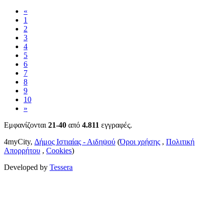
«
1
2
3
4
5
6
7
8
9
10
»
Εμφανίζονται
21-40
από
4.811
εγγραφές.
4myCity,
Δήμος Ιστιαίας - Αιδηψού
(
Όροι χρήσης
,
Πολιτική
Απορρήτου
,
Cookies
)
Developed by
Tessera