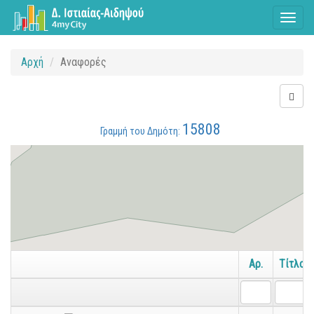
Toggl
naviga
Αρχή
Αναφορές
15808
Γραμμή του Δημότη:
Αρ.
Τίτλος