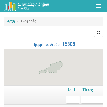
Toggl
naviga
Αρχή
Αναφορές
15808
Γραμμή του Δημότη:
Αρ.
Τίτλος