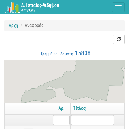
Toggl
naviga
Αρχή
Αναφορές
15808
Γραμμή του Δημότη:
Αρ.
Τίτλος