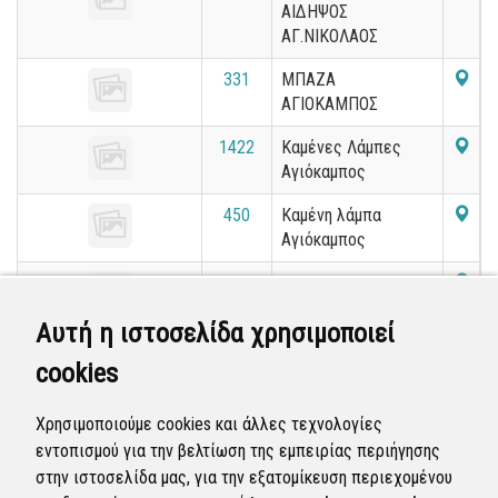
ΑΙΔΗΨΟΣ
ΑΓ.ΝΙΚΟΛΑΟΣ
331
ΜΠΑΖΑ
ΑΓΙΟΚΑΜΠΟΣ
1422
Καμένες Λάμπες
Αγιόκαμπος
450
Καμένη λάμπα
Αγιόκαμπος
7354
ΚΑΜΕΝΗ ΛΑΜΠΑ
ΑΙΔΗΨΟΣ
Αυτή η ιστοσελίδα χρησιμοποιεί
ΑΓ.ΝΙΚΟΛΑΟΣ
cookies
4628
ΚΑΜΕΝΗ ΛΑΜΠΑ
ΑΓΙΟΚΑΜΠΟΣ
Χρησιμοποιούμε cookies και άλλες τεχνολογίες
εντοπισμού για την βελτίωση της εμπειρίας περιήγησης
«
16
17
18
19
20
21
22
23
24
στην ιστοσελίδα μας, για την εξατομίκευση περιεχομένου