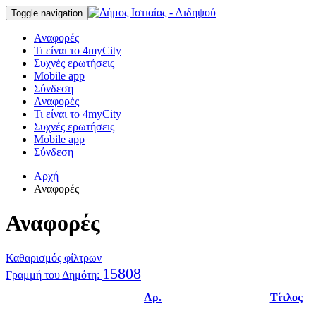
Toggle navigation
Αναφορές
Τι είναι το 4myCity
Συχνές ερωτήσεις
Mobile app
Σύνδεση
Αναφορές
Τι είναι το 4myCity
Συχνές ερωτήσεις
Mobile app
Σύνδεση
Αρχή
Αναφορές
Αναφορές
Καθαρισμός φίλτρων
15808
Γραμμή του Δημότη:
Αρ.
Τίτλος