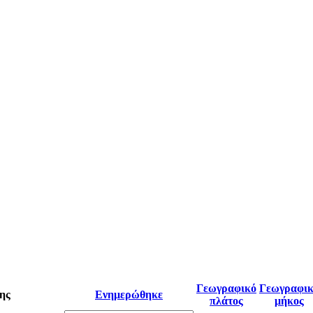
Γεωγραφικό
Γεωγραφι
ης
Ενημερώθηκε
πλάτος
μήκος