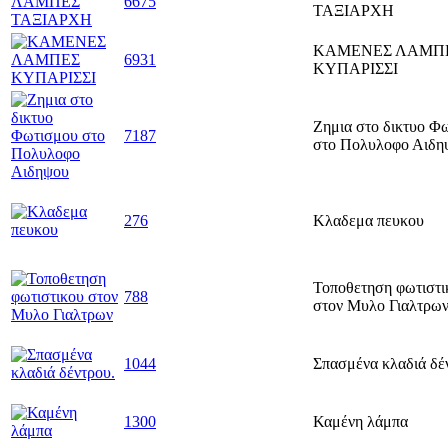
6675
ΤΑΞΙΑΡΧΗ
ΚΑΜΕΝΕΣ ΛΑΜΠ
6931
ΚΥΠΑΡΙΣΣΙ
Ζημια στο δικτυο Φ
7187
στο Πολυλοφο Αιδη
276
Κλαδεμα πευκου
Τοποθετηση φωτιστι
788
στον Μυλο Γιαλτρω
1044
Σπασμένα κλαδιά δέ
1300
Καμένη λάμπα