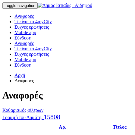
Toggle navigation
Αναφορές
Τι είναι το 4myCity
Συχνές ερωτήσεις
Mobile app
Σύνδεση
Αναφορές
Τι είναι το 4myCity
Συχνές ερωτήσεις
Mobile app
Σύνδεση
Αρχή
Αναφορές
Αναφορές
Καθαρισμός φίλτρων
15808
Γραμμή του Δημότη:
Αρ.
Τίτλος