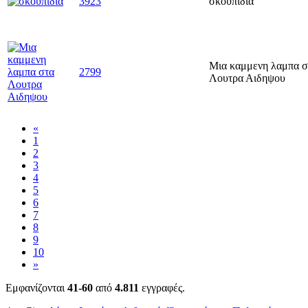
3923
σκουπιδια
Μια καμμενη λαμπα σ
2799
Λουτρα Αιδηψου
«
1
2
3
4
5
6
7
8
9
10
»
Εμφανίζονται
41-60
από
4.811
εγγραφές.