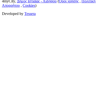
4myCity,
Δήμος Ιστιαίας - Αιδηψού
(
Όροι χρήσης
,
Πολιτική
Απορρήτου
,
Cookies
)
Developed by
Tessera