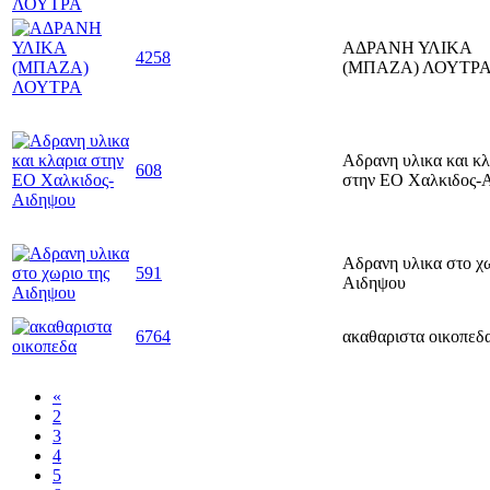
ΑΔΡΑΝΗ ΥΛΙΚΑ
4258
(ΜΠΑΖΑ) ΛΟΥΤΡ
Αδρανη υλικα και κλ
608
στην ΕΟ Χαλκιδος-
Αδρανη υλικα στο χω
591
Αιδηψου
6764
ακαθαριστα οικοπεδ
«
2
3
4
5