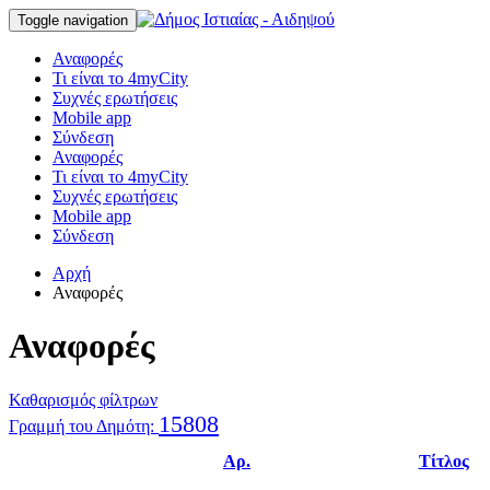
Toggle navigation
Αναφορές
Τι είναι το 4myCity
Συχνές ερωτήσεις
Mobile app
Σύνδεση
Αναφορές
Τι είναι το 4myCity
Συχνές ερωτήσεις
Mobile app
Σύνδεση
Αρχή
Αναφορές
Αναφορές
Καθαρισμός φίλτρων
15808
Γραμμή του Δημότη:
Αρ.
Τίτλος