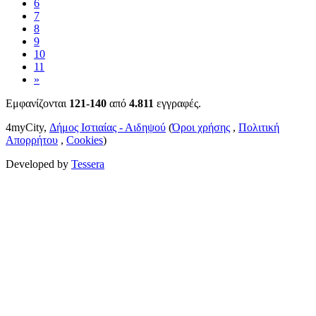
6
7
8
9
10
11
»
Εμφανίζονται
121-140
από
4.811
εγγραφές.
4myCity,
Δήμος Ιστιαίας - Αιδηψού
(
Όροι χρήσης
,
Πολιτική
Απορρήτου
,
Cookies
)
Developed by
Tessera