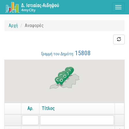
Toggl
naviga
Αρχή
Αναφορές
15808
Γραμμή του Δημότη:
Αρ.
Τίτλος