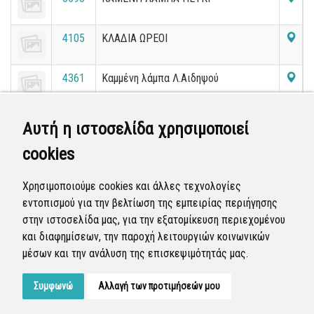
4105
ΚΛΑΔΙΑ ΩΡΕΟΙ
4361
Καμμένη λάμπα Λ.Αιδηψού
4617
ΚΑΜΕΝΗ ΛΑΜΠΑ ΑΙΔΗΨΟΣ
Αυτή η ιστοσελίδα χρησιμοποιεί
cookies
4873
ΚΛΑΔΙΑ ΠΕΥΚΙ
Χρησιμοποιούμε cookies και άλλες τεχνολογίες
εντοπισμού για την βελτίωση της εμπειρίας περιήγησης
«
5
6
7
8
9
10
11
12
13
14
στην ιστοσελίδα μας, για την εξατομίκευση περιεχομένου
»
και διαφημίσεων, την παροχή λειτουργιών κοινωνικών
μέσων και την ανάλυση της επισκεψιμότητάς μας.
Εμφανίζονται
181-200
από
4.811
εγγραφές.
Συμφωνώ
Αλλαγή των προτιμήσεών μου
Developed by
Tessera