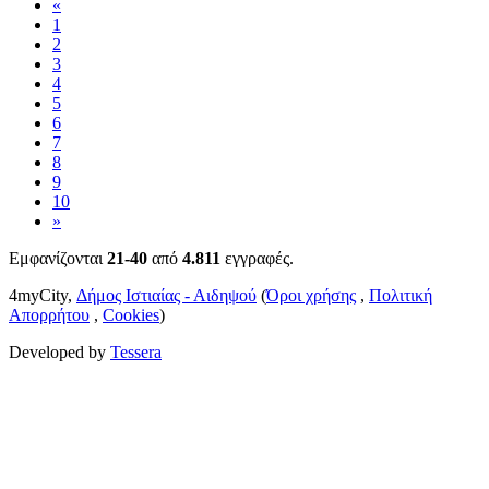
«
1
2
3
4
5
6
7
8
9
10
»
Εμφανίζονται
21-40
από
4.811
εγγραφές.
4myCity,
Δήμος Ιστιαίας - Αιδηψού
(
Όροι χρήσης
,
Πολιτική
Απορρήτου
,
Cookies
)
Developed by
Tessera