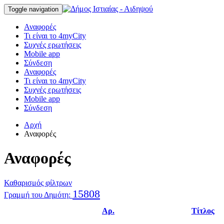
Toggle navigation
Αναφορές
Τι είναι το 4myCity
Συχνές ερωτήσεις
Mobile app
Σύνδεση
Αναφορές
Τι είναι το 4myCity
Συχνές ερωτήσεις
Mobile app
Σύνδεση
Αρχή
Αναφορές
Αναφορές
Καθαρισμός φίλτρων
15808
Γραμμή του Δημότη:
Αρ.
Τίτλος