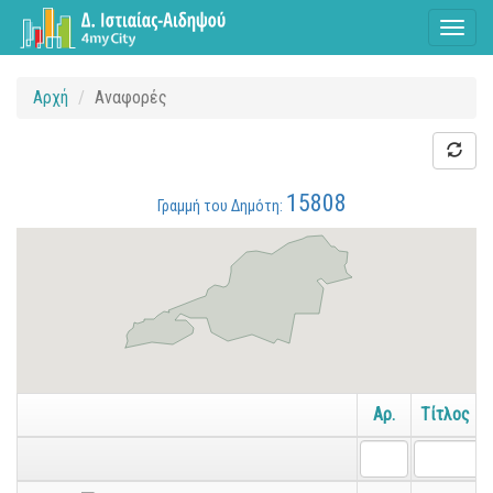
Toggl
naviga
Αρχή
Αναφορές
15808
Γραμμή του Δημότη:
Αρ.
Τίτλος