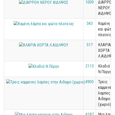
1009
ΔΙΑΡΡΟΗ
ΝΕΡΟΥ
ΑΙΔΗΨΟΣ
343
Καμένη λ
και φώτα
πλατείας
517
ΚΛΑΡΙΑ
ΧΟΡΤΑ
Λ.ΑΙΔΗΨΟ
2113
Κλαδιά
Ν.Πύργο
4905
Τρεις
καμμενες
λαμπες σ
Αιδηψο
(χωριο)
4187
Μια λαμπ