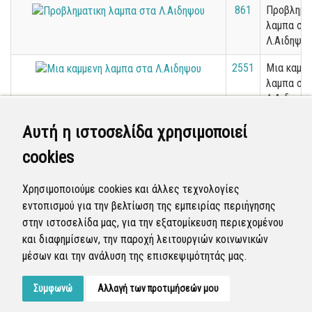
861
Προβλημα
λαμπα στ
Λ.Αιδηψου
2551
Μια καμμε
λαμπα στ
Λ.Αιδηψου
2074
Μια καμμε
Αυτή η ιστοσελίδα χρησιμοποιεί
λαμπα στ
cookies
Λ.Αιδηψου
397
Χορτοκοπ
Χρησιμοποιούμε cookies και άλλες τεχνολογίες
πεζοδρομ
εντοπισμού για την βελτίωση της εμπειρίας περιήγησης
στην ιστοσελίδα μας, για την εξατομίκευση περιεχομένου
«
1
2
3
4
5
6
7
8
9
10
»
και διαφημίσεων, την παροχή λειτουργιών κοινωνικών
μέσων και την ανάλυση της επισκεψιμότητάς μας.
Εμφανίζονται
1-20
από
4.811
εγγραφές.
Συμφωνώ
Αλλαγή των προτιμήσεών μου
Developed by
Tessera