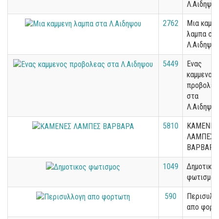
Λ.Αιδηψου
2762
Μια καμμε
λαμπα στ
Λ.Αιδηψου
5449
Ενας
καμμενος
προβολεα
στα
Λ.Αιδηψου
5810
ΚΑΜΕΝΕΣ
ΛΑΜΠΕΣ
ΒΑΡΒΑΡΑ
1049
Δημοτικο
φωτισμος
590
Περισυλλ
απο φορτ