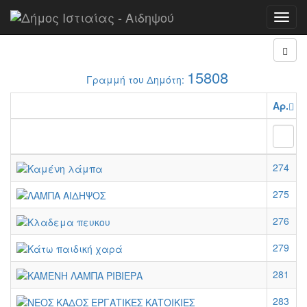
Αρχή
Αναφορές
Toggl
navig
15808
Γραμμή του Δημότη:
Αρ.
274
275
276
279
281
283