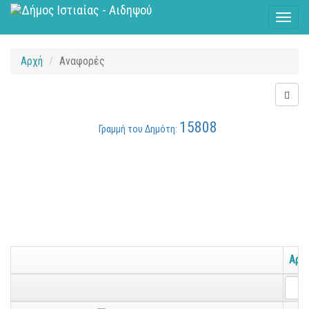
Toggl
naviga
Αρχή
Αναφορές
15808
Γραμμή του Δημότη:
Αρ.