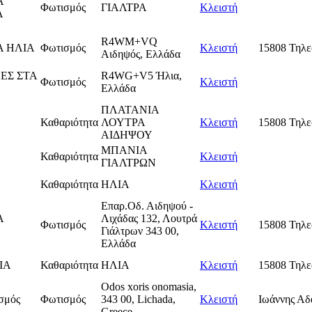
Α
Φωτισμός
ΓΙΑΛΤΡΑ
Κλειστή
Α
R4WM+VQ
 ΗΛΙΑ
Φωτισμός
Κλειστή
15808 Τηλε
Αιδηψός, Ελλάδα
ΕΣ ΣΤΑ
R4WG+V5 Ήλια,
Φωτισμός
Κλειστή
Ελλάδα
ΠΛΑΤΑΝΙΑ
Καθαριότητα
ΛΟΥΤΡΑ
Κλειστή
15808 Τηλε
ΑΙΔΗΨΟΥ
ΜΠΑΝΙΑ
Καθαριότητα
Κλειστή
ΓΙΑΛΤΡΩΝ
Καθαριότητα
ΗΛΙΑ
Κλειστή
Επαρ.Οδ. Αιδηψού -
Α
Λιχάδας 132, Λουτρά
Φωτισμός
Κλειστή
15808 Τηλε
Γιάλτρων 343 00,
Ελλάδα
ΙΑ
Καθαριότητα
ΗΛΙΑ
Κλειστή
15808 Τηλε
Οdos xoris onomasia,
σμός
Φωτισμός
343 00, Lichada,
Κλειστή
Ιωάννης Αδ
Greece