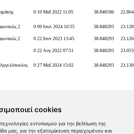
αμάκης
0
10 Μαΐ 2022 11:05
38.848186
22.86
φωνικώς 2
0
09 Ιουλ 2024 10:55
38.848293
23.12
φωνικώς 2
0
22 Ιουν 2023 13:45
38.848293
23.12
0
22 Αυγ 2022 07:51
38.848293
23.05
 Αγγελόπουλος
0
27 Μαΐ 2024 15:02
38.848293
23.13
σιμοποιεί cookies
τεχνολογίες εντοπισμού για την βελτίωση της
ίδα μας, για την εξατομίκευση περιεχομένου και