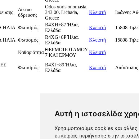
Οdos xoris onomasia,
Δίκτυο
ρευσης
343 00, Lichada,
Κλειστή
Ιωάννης Αδ
ύδρευσης
Greece
R4XH+87 Ήλια,
 ΗΛΙΑ
Φωτισμός
Κλειστή
15808 Τηλε
Ελλάδα
R4XG+8P Ήλια,
 ΗΛΙΑ
Φωτισμός
Κλειστή
15808 Τηλε
Ελλάδα
ΘΕΡΜΟΠΟΤΑΜΟΥ
Καθαριότητα
Κλειστή
7 ΚΑΙ ΕΡΜΟΥ
ΕΣ
R4XJ+89 Ήλια,
Φωτισμός
Κλειστή
Απόστολος
Ελλάδα
Αυτή η ιστοσελίδα χρη
Χρησιμοποιούμε cookies και άλλες 
εμπειρίας περιήγησης στην ιστοσελ