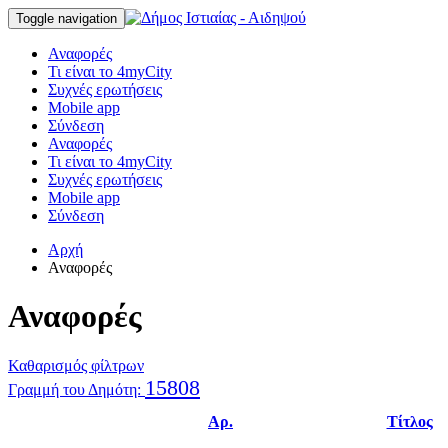
Toggle navigation
Αναφορές
Τι είναι το 4myCity
Συχνές ερωτήσεις
Mobile app
Σύνδεση
Αναφορές
Τι είναι το 4myCity
Συχνές ερωτήσεις
Mobile app
Σύνδεση
Αρχή
Αναφορές
Αναφορές
Καθαρισμός φίλτρων
15808
Γραμμή του Δημότη:
Αρ.
Τίτλος