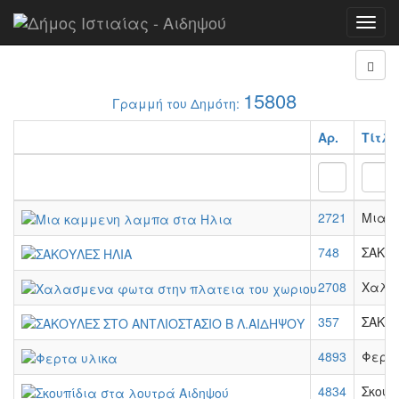
Αρχή
Αναφορές
Toggl
navig
15808
Γραμμή του Δημότη:
Αρ.
Τίτλ
2721
Μια 
748
ΣΑΚΟΥ
2708
Χαλασ
357
ΣΑΚΟΥ
4893
Φερτα
4834
Σκουπ