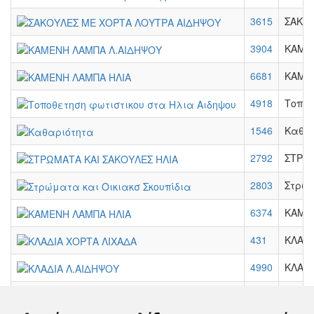
3615
ΣΑΚΟ
3904
ΚΑΜΕ
6681
ΚΑΜΕ
4918
Τοποθ
1546
Καθα
2792
ΣΤΡΩΜ
2803
Στρώμ
6374
ΚΑΜΕ
431
ΚΛΑΔΙ
4990
ΚΛΑΔΙ
4766
ΚΛΑΔΙ