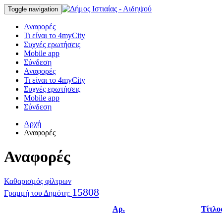
Toggle navigation
Αναφορές
Τι είναι το 4myCity
Συχνές ερωτήσεις
Mobile app
Σύνδεση
Αναφορές
Τι είναι το 4myCity
Συχνές ερωτήσεις
Mobile app
Σύνδεση
Αρχή
Αναφορές
Αναφορές
Καθαρισμός φίλτρων
15808
Γραμμή του Δημότη:
Αρ.
Τίτλο