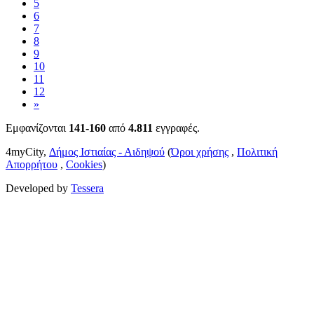
5
6
7
8
9
10
11
12
»
Εμφανίζονται
141-160
από
4.811
εγγραφές.
4myCity,
Δήμος Ιστιαίας - Αιδηψού
(
Όροι χρήσης
,
Πολιτική
Απορρήτου
,
Cookies
)
Developed by
Tessera