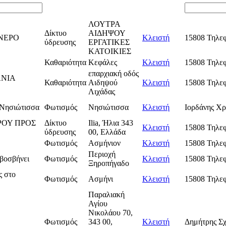
ΛΟΥΤΡΑ
Δίκτυο
ΑΙΔΗΨΟΥ
ΝΕΡΟ
Κλειστή
15808 Τηλε
ύδρευσης
ΕΡΓΑΤΙΚΕΣ
ΚΑΤΟΙΚΙΕΣ
Καθαριότητα
Κεφάλες
Κλειστή
15808 Τηλε
επαρχιακή οδός
ΝΙΑ
Καθαριότητα
Αιδηψού
Κλειστή
15808 Τηλε
Λιχάδας
 Νησιώτισσα
Φωτισμός
Νησιώτισσα
Κλειστή
Ιορδάνης Χρ
ΡΟΥ ΠΡΟΣ
Δίκτυο
Ilia, Ήλια 343
Κλειστή
15808 Τηλε
ύδρευσης
00, Ελλάδα
Φωτισμός
Ασμήνιον
Κλειστή
15808 Τηλε
Περιοχή
βοσβήνει
Φωτισμός
Κλειστή
15808 Τηλε
Ξηροπήγαδο
ς στο
Φωτισμός
Ασμήνι
Κλειστή
15808 Τηλε
Παραλιακή
Αγίου
Νικολάου 70,
Φωτισμός
343 00,
Κλειστή
Δημήτρης Σχ