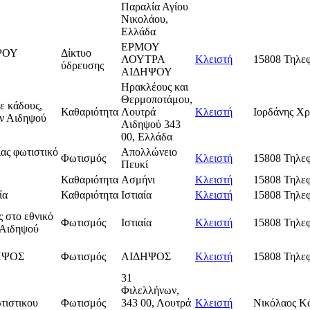
Παραλία Αγίου
Νικολάου,
Ελλάδα
ΕΡΜΟΥ
ΡΟΥ
Δίκτυο
ΛΟΥΤΡΑ
Κλειστή
15808 Τηλε
ύδρευσης
ΑΙΔΗΨΟΥ
Ηρακλέους και
Θερμοποτάμου,
ε κάδους,
Καθαριότητα
Λουτρά
Κλειστή
Ιορδάνης Χρ
ν Αιδηψού
Αιδηψού 343
00, Ελλάδα
ίας φωτιστικό
Απολλώνειο
Φωτισμός
Κλειστή
15808 Τηλε
Πευκί
Καθαριότητα
Ασμήνι
Κλειστή
15808 Τηλε
ία
Καθαριότητα
Ιστιαία
Κλειστή
15808 Τηλε
 στο εθνικό
Φωτισμός
Ιστιαία
Κλειστή
15808 Τηλε
ς Αιδηψού
ΗΨΟΣ
Φωτισμός
ΑΙΔΗΨΟΣ
Κλειστή
15808 Τηλε
31
Φιλελλήνων,
τιστικου
Φωτισμός
343 00, Λουτρά
Κλειστή
Νικόλαος Κ