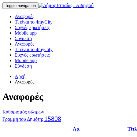
Toggle navigation
Αναφορές
Τι είναι το 4myCity
Συχνές ερωτήσεις
Mobile app
Σύνδεση
Αναφορές
Τι είναι το 4myCity
Συχνές ερωτήσεις
Mobile app
Σύνδεση
Αρχή
Αναφορές
Αναφορές
Καθαρισμός φίλτρων
15808
Γραμμή του Δημότη:
Αρ.
Τίτλ