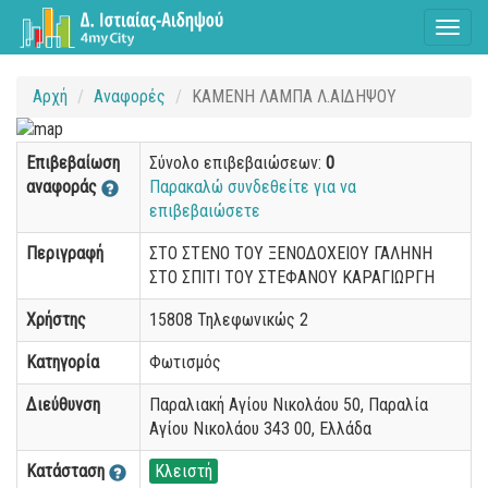
Toggl
naviga
Αρχή
Αναφορές
ΚΑΜΕΝΗ ΛΑΜΠΑ Λ.ΑΙΔΗΨΟΥ
Επιβεβαίωση
Σύνολο επιβεβαιώσεων:
0
αναφοράς
Παρακαλώ συνδεθείτε για να
επιβεβαιώσετε
Περιγραφή
ΣΤΟ ΣΤΕΝΟ ΤΟΥ ΞΕΝΟΔΟΧΕΙΟΥ ΓΑΛΗΝΗ
ΣΤΟ ΣΠΙΤΙ ΤΟΥ ΣΤΕΦΑΝΟΥ ΚΑΡΑΓΙΩΡΓΗ
Χρήστης
15808 Τηλεφωνικώς 2
Κατηγορία
Φωτισμός
Διεύθυνση
Παραλιακή Αγίου Νικολάου 50, Παραλία
Αγίου Νικολάου 343 00, Ελλάδα
Κατάσταση
Κλειστή