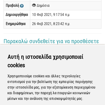
Προβολή
Δημόσια
Δημιουργήθηκε
10 Φεβ 2021, 9:17:54 π.μ.
Ενημερώθηκε
26 Φεβ 2021, 8:23:42 π.μ.
Παρακαλώ συνδεθείτε για να προσθέσετε
το σχόλιό σας
Αυτή η ιστοσελίδα χρησιμοποιεί
Γεωργία Κωνσταντάγκα
cookies
(Επόπτης)
25 Φεβ 2021 - 18:56
Χρησιμοποιούμε cookies και άλλες τεχνολογίες
Ολοκληρώθηκε η διεκπεραίωση της αναφοράς από
εντοπισμού για την βελτίωση της εμπειρίας περιήγησης
τον Δήμο.
στην ιστοσελίδα μας, για την εξατομίκευση περιεχομένου
και διαφημίσεων, την παροχή λειτουργιών κοινωνικών
Κλειστή
μέσων και την ανάλυση της επισκεψιμότητάς μας.