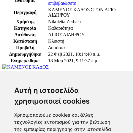
αναφοράς
επιβεβαιώσετε
ΚΑΜΕΝΟΣ ΚΑΔΟΣ ΣΤΟΝ ΑΓΙΟ
Περιγραφή
ΑΙΔΗΨΟΥ
Χρήστης
Nikoletta Zerbala
Κατηγορία
Καθαριότητα
Διεύθυνση
ΑΓΙΟΣ ΑΙΔΗΨΟΥ
Κατάσταση
Κλειστή
Προβολή
Δημόσια
Δημιουργήθηκε
22 Φεβ 2021, 10:14:40 π.μ.
Ενημερώθηκε
18 Μαρ 2021, 9:11:37 π.μ.
Παρακαλώ συνδεθείτε για να προσθέσετε το σχόλιό
σας
Αυτή η ιστοσελίδα
χρησιμοποιεί cookies
Χρησιμοποιούμε cookies και άλλες
τεχνολογίες εντοπισμού για την βελτίωση
Επόπτης
της εμπειρίας περιήγησης στην ιστοσελίδα