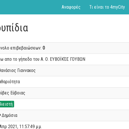
Αναφορές
Τι είναι το 4myCity
ουπίδια
ύνολο επιβεβαιώσεων:
0
ξω απο το γήπεδο του Α. Ο. ΕΥΒΟΪΚΌΣ ΓΟΥΒΩΝ
θανάσιος Γιαννακος
αθαριότητα
ούβες Εύβοιας
λειστή
Δημόσια
Απρ 2021, 11:57:49 μ.μ.