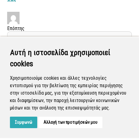
Επόπτης
Γεωργία Κωνσταντάγκα
Αυτή η ιστοσελίδα χρησιμοποιεί
(Επόπτης)
cookies
16 Απρ 2021 - 16:27
Ολοκληρώθηκε η διεκπεραίωση της αναφοράς από τον
Δήμο.
Χρησιμοποιούμε cookies και άλλες τεχνολογίες
εντοπισμού για την βελτίωση της εμπειρίας περιήγησης
Κατάσταση αναφοράς:
Κλειστή
στην ιστοσελίδα μας, για την εξατομίκευση περιεχομένου
και διαφημίσεων, την παροχή λειτουργιών κοινωνικών
μέσων και την ανάλυση της επισκεψιμότητάς μας.
Συμφωνώ
Αλλαγή των προτιμήσεών μου