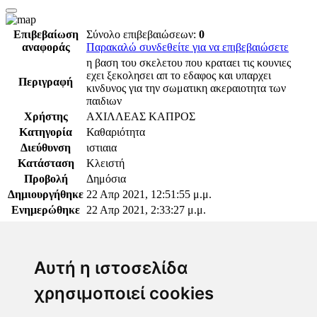
Επιβεβαίωση
Σύνολο επιβεβαιώσεων:
0
αναφοράς
Παρακαλώ συνδεθείτε για να επιβεβαιώσετε
η βαση του σκελετου που κραταει τις κουνιες
εχει ξεκολησει απ το εδαφος και υπαρχει
Περιγραφή
κινδυνος για την σωματικη ακεραιοτητα των
παιδιων
Χρήστης
ΑΧΙΛΛΕΑΣ ΚΑΠΡΟΣ
Κατηγορία
Καθαριότητα
Διεύθυνση
ιστιαια
Κατάσταση
Κλειστή
Προβολή
Δημόσια
Δημιουργήθηκε
22 Απρ 2021, 12:51:55 μ.μ.
Ενημερώθηκε
22 Απρ 2021, 2:33:27 μ.μ.
Παρακαλώ συνδεθείτε για να προσθέσετε το σχόλιό
σας
Αυτή η ιστοσελίδα
χρησιμοποιεί cookies