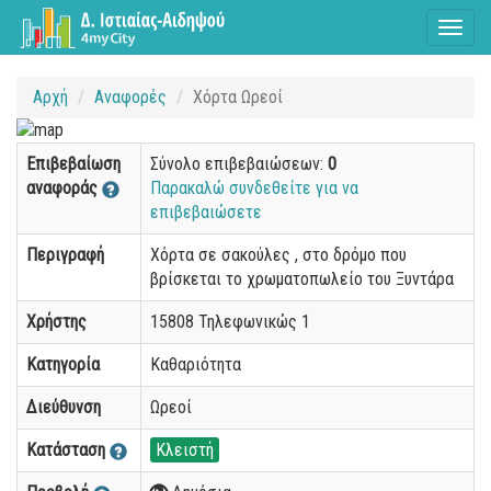
Toggl
naviga
Αρχή
Αναφορές
Χόρτα Ωρεοί
Επιβεβαίωση
Σύνολο επιβεβαιώσεων:
0
αναφοράς
Παρακαλώ συνδεθείτε για να
επιβεβαιώσετε
Περιγραφή
Χόρτα σε σακούλες , στο δρόμο που
βρίσκεται το χρωματοπωλείο του Ξυντάρα
Χρήστης
15808 Τηλεφωνικώς 1
Κατηγορία
Καθαριότητα
Διεύθυνση
Ωρεοί
Κατάσταση
Κλειστή