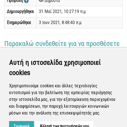
Προβολή
Δημόσια
Δημιουργήθηκε
31 Μαΐ 2021, 10:27:19 π.μ.
Ενημερώθηκε
3 Ιουν 2021, 8:48:40 π.μ.
Παρακαλώ συνδεθείτε για να προσθέσετε
το σχόλιό σας
Αυτή η ιστοσελίδα χρησιμοποιεί
Γεωργία Κωνσταντάγκα
cookies
(Επόπτης)
02 Ιουν 2021 - 15:25
Χρησιμοποιούμε cookies και άλλες τεχνολογίες
Ολοκληρώθηκε η διεκπεραίωση της αναφοράς από
εντοπισμού για την βελτίωση της εμπειρίας περιήγησης
τον Δήμο.
στην ιστοσελίδα μας, για την εξατομίκευση περιεχομένου
και διαφημίσεων, την παροχή λειτουργιών κοινωνικών
Κλειστή
μέσων και την ανάλυση της επισκεψιμότητάς μας.
Συμφωνώ
Αλλαγή των προτιμήσεών μου