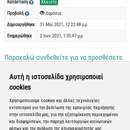
Κατάσταση
Κλειστή
Προβολή
Δημόσια
Δημιουργήθηκε
31 Μαΐ 2021, 12:22:48 μ.μ.
Ενημερώθηκε
2 Ιουν 2021, 1:35:47 μ.μ.
Παρακαλώ συνδεθείτε για να προσθέσετε
το σχόλιό σας
Αυτή η ιστοσελίδα χρησιμοποιεί
Γεωργία Κωνσταντάγκα
cookies
(Επόπτης)
02 Ιουν 2021 - 12:57
Χρησιμοποιούμε cookies και άλλες τεχνολογίες
Ολοκληρώθηκε η διεκπεραίωση της αναφοράς από
εντοπισμού για την βελτίωση της εμπειρίας περιήγησης
τον Δήμο.
στην ιστοσελίδα μας, για την εξατομίκευση περιεχομένου
και διαφημίσεων, την παροχή λειτουργιών κοινωνικών
Κλειστή
μέσων και την ανάλυση της επισκεψιμότητάς μας.