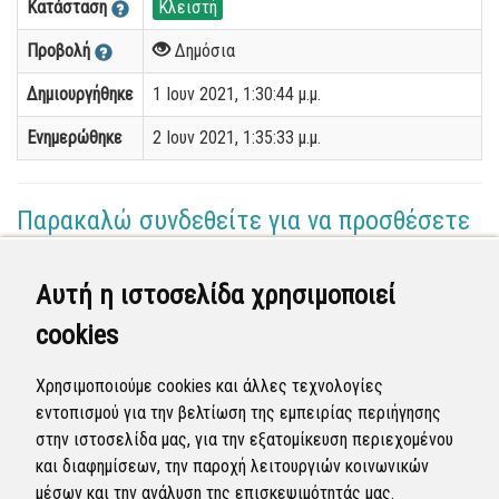
Κατάσταση
Κλειστή
Προβολή
Δημόσια
Δημιουργήθηκε
1 Ιουν 2021, 1:30:44 μ.μ.
Ενημερώθηκε
2 Ιουν 2021, 1:35:33 μ.μ.
Παρακαλώ συνδεθείτε για να προσθέσετε
το σχόλιό σας
Αυτή η ιστοσελίδα χρησιμοποιεί
Γεωργία Κωνσταντάγκα
cookies
(Επόπτης)
02 Ιουν 2021 - 12:57
Χρησιμοποιούμε cookies και άλλες τεχνολογίες
Ολοκληρώθηκε η διεκπεραίωση της αναφοράς από
εντοπισμού για την βελτίωση της εμπειρίας περιήγησης
τον Δήμο.
στην ιστοσελίδα μας, για την εξατομίκευση περιεχομένου
και διαφημίσεων, την παροχή λειτουργιών κοινωνικών
Κλειστή
μέσων και την ανάλυση της επισκεψιμότητάς μας.