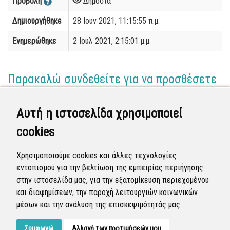
Προβολή
Δημόσια
Δημιουργήθηκε
28 Ιουν 2021, 11:15:55 π.μ.
Ενημερώθηκε
2 Ιουλ 2021, 2:15:01 μ.μ.
Παρακαλώ συνδεθείτε για να προσθέσετε
το σχόλιό σας
Αυτή η ιστοσελίδα χρησιμοποιεί
Γεωργία Κωνσταντάγκα
cookies
(Επόπτης)
02 Ιουλ 2021 - 14:12
Χρησιμοποιούμε cookies και άλλες τεχνολογίες
Ολοκληρώθηκε η διεκπεραίωση της αναφοράς από
εντοπισμού για την βελτίωση της εμπειρίας περιήγησης
τον Δήμο.
στην ιστοσελίδα μας, για την εξατομίκευση περιεχομένου
και διαφημίσεων, την παροχή λειτουργιών κοινωνικών
Κλειστή
μέσων και την ανάλυση της επισκεψιμότητάς μας.
Συμφωνώ
Αλλαγή των προτιμήσεών μου