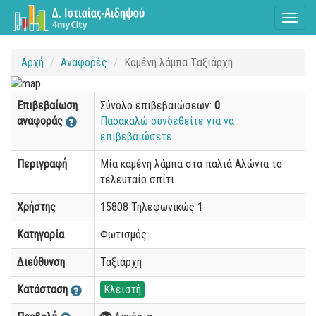
Toggl
naviga
Αρχή
Αναφορές
Kαμένη λάμπα Tαξιάρχη
Επιβεβαίωση
Σύνολο επιβεβαιώσεων:
0
αναφοράς
Παρακαλώ συνδεθείτε για να
επιβεβαιώσετε
Περιγραφή
Μία καμένη λάμπα στα παλιά Αλώνια το
τελευταίο σπίτι
Χρήστης
15808 Τηλεφωνικώς 1
Κατηγορία
Φωτισμός
Διεύθυνση
Ταξιάρχη
Κατάσταση
Κλειστή