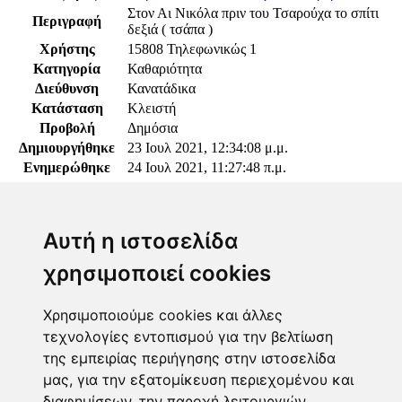
Στον Αι Νικόλα πριν του Τσαρούχα το σπίτι
Περιγραφή
δεξιά ( τσάπα )
Χρήστης
15808 Τηλεφωνικώς 1
Κατηγορία
Καθαριότητα
Διεύθυνση
Κανατάδικα
Κατάσταση
Κλειστή
Προβολή
Δημόσια
Δημιουργήθηκε
23 Ιουλ 2021, 12:34:08 μ.μ.
Ενημερώθηκε
24 Ιουλ 2021, 11:27:48 π.μ.
Παρακαλώ συνδεθείτε για να προσθέσετε το σχόλιό
σας
Αυτή η ιστοσελίδα
χρησιμοποιεί cookies
Χρησιμοποιούμε cookies και άλλες
τεχνολογίες εντοπισμού για την βελτίωση
Επόπτης
της εμπειρίας περιήγησης στην ιστοσελίδα
μας, για την εξατομίκευση περιεχομένου και
Γεωργία Κωνσταντάγκα
διαφημίσεων, την παροχή λειτουργιών