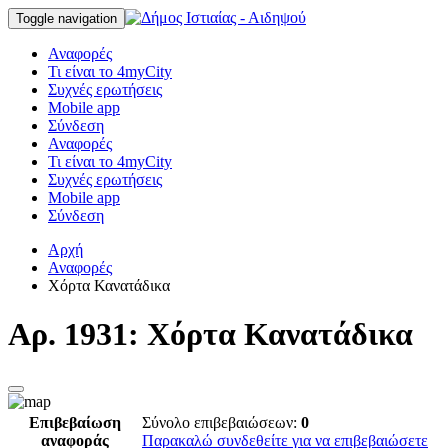
Toggle navigation
Αναφορές
Τι είναι το 4myCity
Συχνές ερωτήσεις
Mobile app
Σύνδεση
Αναφορές
Τι είναι το 4myCity
Συχνές ερωτήσεις
Mobile app
Σύνδεση
Αρχή
Αναφορές
Χόρτα Κανατάδικα
Αρ. 1931: Χόρτα Κανατάδικα
Επιβεβαίωση
Σύνολο επιβεβαιώσεων:
0
αναφοράς
Παρακαλώ συνδεθείτε για να επιβεβαιώσετε