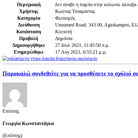
Περιγραφή
δεν αναβε η λαμπα στην κολωνα. αλλαξα δ
Χρήστης
Κωστας Τσιαμαντας
Κατηγορία
Φωτισμός
Διεύθυνση
Unnamed Road, 343 00, Agiokampos, Ελ
Κατάσταση
Κλειστή
Προβολή
Δημόσια
Δημιουργήθηκε
27 Ιουλ 2021, 11:45:50 π.μ.
Ενημερώθηκε
17 Αυγ 2021, 6:55:21 μ.μ.
Παρακαλώ συνδεθείτε για να προσθέσετε το σχόλιό σ
Επόπτης
Γεωργία Κωνσταντάγκα
(Επόπτης)