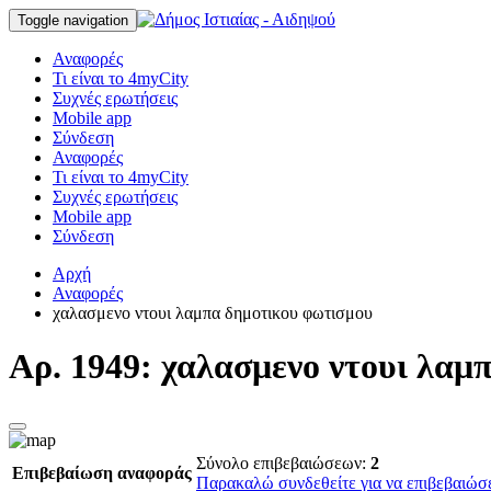
Toggle navigation
Αναφορές
Τι είναι το 4myCity
Συχνές ερωτήσεις
Mobile app
Σύνδεση
Αναφορές
Τι είναι το 4myCity
Συχνές ερωτήσεις
Mobile app
Σύνδεση
Αρχή
Αναφορές
χαλασμενο ντουι λαμπα δημοτικου φωτισμου
Αρ. 1949: χαλασμενο ντουι λαμ
Σύνολο επιβεβαιώσεων:
2
Επιβεβαίωση αναφοράς
Παρακαλώ συνδεθείτε για να επιβεβαιώσ