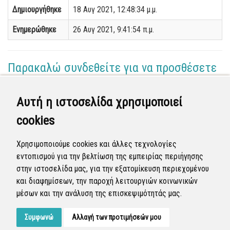
Δημιουργήθηκε
18 Αυγ 2021, 12:48:34 μ.μ.
Ενημερώθηκε
26 Αυγ 2021, 9:41:54 π.μ.
Παρακαλώ συνδεθείτε για να προσθέσετε
το σχόλιό σας
Αυτή η ιστοσελίδα χρησιμοποιεί
Γεωργία Κωνσταντάγκα
cookies
(Επόπτης)
26 Αυγ 2021 - 09:39
Χρησιμοποιούμε cookies και άλλες τεχνολογίες
Ολοκληρώθηκε η διεκπεραίωση της αναφοράς από
εντοπισμού για την βελτίωση της εμπειρίας περιήγησης
τον Δήμο.
στην ιστοσελίδα μας, για την εξατομίκευση περιεχομένου
και διαφημίσεων, την παροχή λειτουργιών κοινωνικών
Κλειστή
μέσων και την ανάλυση της επισκεψιμότητάς μας.
Συμφωνώ
Αλλαγή των προτιμήσεών μου
Developed by
Tessera