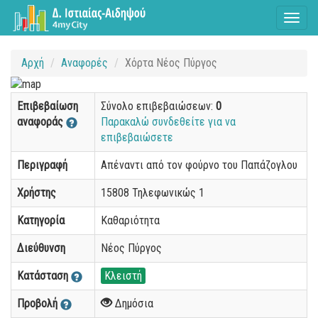
Toggl
naviga
Αρχή
Αναφορές
Χόρτα Νέος Πύργος
Επιβεβαίωση
Σύνολο επιβεβαιώσεων:
0
αναφοράς
Παρακαλώ συνδεθείτε για να
επιβεβαιώσετε
Περιγραφή
Απέναντι από τον φούρνο του Παπάζογλου
Χρήστης
15808 Τηλεφωνικώς 1
Κατηγορία
Καθαριότητα
Διεύθυνση
Νέος Πύργος
Κατάσταση
Κλειστή
Προβολή
Δημόσια