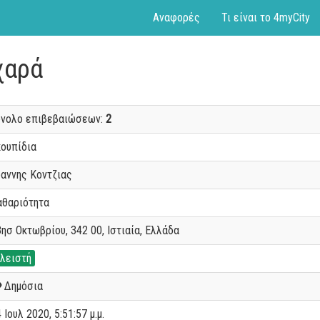
Αναφορές
Τι είναι το 4myCity
χαρά
ύνολο επιβεβαιώσεων:
2
κουπίδια
ωαννης Κοντζιας
αθαριότητα
ησ Οκτωβρίου, 342 00, Ιστιαία, Ελλάδα
λειστή
Δημόσια
 Ιουλ 2020, 5:51:57 μ.μ.