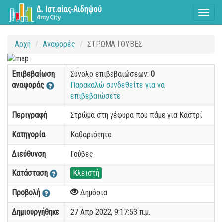
Toggl
naviga
Αρχή
Αναφορές
ΣΤΡΩΜΑ ΓΟΥΒΕΣ
Επιβεβαίωση
Σύνολο επιβεβαιώσεων:
0
αναφοράς
Παρακαλώ συνδεθείτε για να
επιβεβαιώσετε
Περιγραφή
Στρώμα στη γέφυρα που πάμε για Καστρί
Κατηγορία
Καθαριότητα
Διεύθυνση
Γούβες
Κατάσταση
Κλειστή
Προβολή
Δημόσια
Δημιουργήθηκε
27 Απρ 2022, 9:17:53 π.μ.