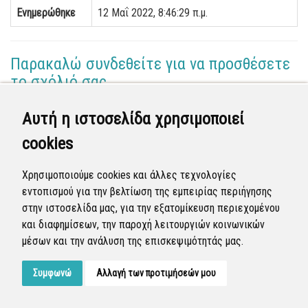
Ενημερώθηκε
12 Μαΐ 2022, 8:46:29 π.μ.
Παρακαλώ συνδεθείτε για να προσθέσετε
το σχόλιό σας
Αυτή η ιστοσελίδα χρησιμοποιεί
Γεωργία Κωνσταντάγκα
cookies
(Επόπτης)
11 Μαΐ 2022 - 17:30
Χρησιμοποιούμε cookies και άλλες τεχνολογίες
Ολοκληρώθηκε η διεκπεραίωση της αναφοράς από
εντοπισμού για την βελτίωση της εμπειρίας περιήγησης
τον Δήμο.
στην ιστοσελίδα μας, για την εξατομίκευση περιεχομένου
και διαφημίσεων, την παροχή λειτουργιών κοινωνικών
Κλειστή
μέσων και την ανάλυση της επισκεψιμότητάς μας.
Συμφωνώ
Αλλαγή των προτιμήσεών μου
Developed by
Tessera