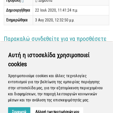
Προβολή
Δημόσια
Δημιουργήθηκε
22 Ιουλ 2020, 11:41:24 π.μ.
Ενημερώθηκε
3 Αυγ 2020, 12:32:50 μ.μ.
Παρακαλώ συνδεθείτε για να προσθέσετε
το σχόλιό σας
Αυτή η ιστοσελίδα χρησιμοποιεί
Γεωργία Κωνσταντάγκα
cookies
(Επόπτης)
27 Ιουλ 2020 - 19:52
Χρησιμοποιούμε cookies και άλλες τεχνολογίες
Ολοκληρώθηκε η διεκπεραίωση της αναφοράς από
εντοπισμού για την βελτίωση της εμπειρίας περιήγησης
τον Δήμο.
στην ιστοσελίδα μας, για την εξατομίκευση περιεχομένου
και διαφημίσεων, την παροχή λειτουργιών κοινωνικών
Κλειστή
μέσων και την ανάλυση της επισκεψιμότητάς μας.
Συμφωνώ
Αλλαγή των προτιμήσεών μου