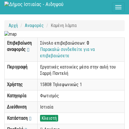
Toggl
naviga
Αρχή
Αναφορές
Καμένη λάμπα
Επιβεβαίωση
Σύνολο επιβεβαιώσεων:
0
αναφοράς
Παρακαλώ συνδεθείτε για να
επιβεβαιώσετε
Περιγραφή
Εργατικές κατοικίες μέσα στην αυλή του
Σαρρή Παντελή
Χρήστης
15808 Τηλεφωνικώς 1
Κατηγορία
Φωτισμός
Διεύθυνση
Ιστιαία
Κατάσταση
Κλειστή