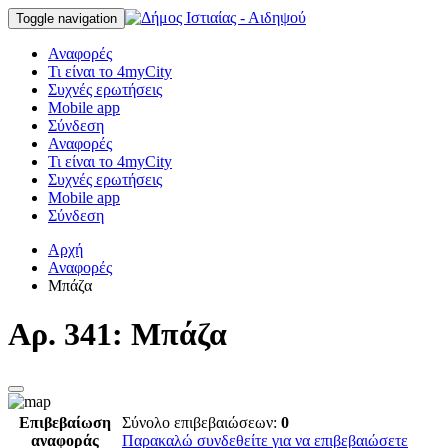
Toggle navigation
Αναφορές
Τι είναι το 4myCity
Συχνές ερωτήσεις
Mobile app
Σύνδεση
Αναφορές
Τι είναι το 4myCity
Συχνές ερωτήσεις
Mobile app
Σύνδεση
Αρχή
Αναφορές
Μπάζα
Αρ. 341: Μπάζα
Επιβεβαίωση
Σύνολο επιβεβαιώσεων:
0
αναφοράς
Παρακαλώ συνδεθείτε για να επιβεβαιώσετε