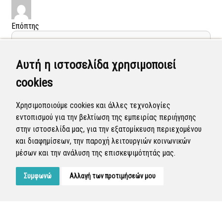
Επόπτης
Σωτήρης Πανουργιάς
Αυτή η ιστοσελίδα χρησιμοποιεί
(Επόπτης)
cookies
13 Αυγ 2020 - 11:38
Ολοκληρώθηκε η διεκπεραίωση της αναφοράς από τον
Δήμο.
Χρησιμοποιούμε cookies και άλλες τεχνολογίες
εντοπισμού για την βελτίωση της εμπειρίας περιήγησης
Κατάσταση αναφοράς:
Κλειστή
στην ιστοσελίδα μας, για την εξατομίκευση περιεχομένου
και διαφημίσεων, την παροχή λειτουργιών κοινωνικών
μέσων και την ανάλυση της επισκεψιμότητάς μας.
Συμφωνώ
Αλλαγή των προτιμήσεών μου