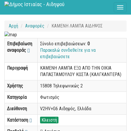
Toggl
naviga
Αρχή
Αναφορές
ΚΑΜΕΝΗ ΛΑΜΠΑ ΑΙΔΗΨΟΣ
Επιβεβαίωση
Σύνολο επιβεβαιώσεων:
0
αναφοράς
Παρακαλώ συνδεθείτε για να
επιβεβαιώσετε
Περιγραφή
ΚΑΜΕΝΗ ΛΑΜΠΑ ΕΞΩ ΑΠΟ ΤΗΝ ΟΙΚΙΑ
ΠΑΠΑΣΤΑΜΟΥΛΟΥ ΚΩΣΤΑ (ΚΑΛΓΚΑΝΤΕΡΑ)
Χρήστης
15808 Τηλεφωνικώς 2
Κατηγορία
Φωτισμός
Διεύθυνση
V2HV+G6 Αιδηψός, Ελλάδα
Κατάσταση
Κλειστή