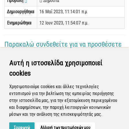
Προβολή
Δημόσια
Δημιουργήθηκε
16 Μαΐ 2023, 11:14:01 π.μ.
Ενημερώθηκε
12 Ιουν 2023, 11:54:07 π.μ.
Παρακαλώ συνδεθείτε για να προσθέσετε
το σχόλιό σας
Αυτή η ιστοσελίδα χρησιμοποιεί
Γεωργία Κωνσταντάγκα
cookies
(Επόπτης)
12 Ιουν 2023 - 11:44
Χρησιμοποιούμε cookies και άλλες τεχνολογίες
Ολοκληρώθηκε η διεκπεραίωση της αναφοράς από
εντοπισμού για την βελτίωση της εμπειρίας περιήγησης
τον Δήμο.
στην ιστοσελίδα μας, για την εξατομίκευση περιεχομένου
και διαφημίσεων, την παροχή λειτουργιών κοινωνικών
Κλειστή
μέσων και την ανάλυση της επισκεψιμότητάς μας.
Συμφωνώ
Αλλαγή των προτιμήσεών μου